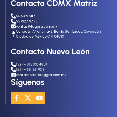
Contacto CDMX Matriz
55 5339 5117
55 9127 9775
ventas@teggra.com.mx
Canadá 177 oficina-2, Barrio San Lucas, Coyoacán
Ciudad de México C.P. 04030
Contacto Nuevo León
(52) – 81 2003 4804
(52) – 55 1351 9315
ventasnorte@teggra.com.mx
Síguenos