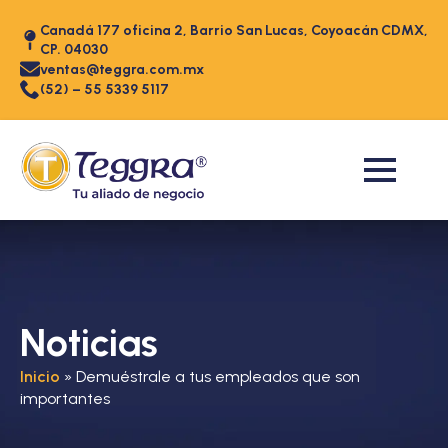
Canadá 177 oficina 2, Barrio San Lucas, Coyoacán CDMX,
CP. 04030
ventas@teggra.com.mx
(52) – 55 5339 5117
Noticias
Inicio
»
Demuéstrale a tus empleados que son
importantes