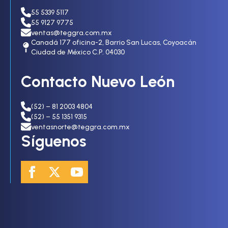
55 5339 5117
55 9127 9775
ventas@teggra.com.mx
Canadá 177 oficina-2, Barrio San Lucas, Coyoacán
Ciudad de México C.P. 04030
Contacto Nuevo León
(52) – 81 2003 4804
(52) – 55 1351 9315
ventasnorte@teggra.com.mx
Síguenos