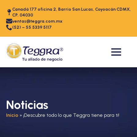
Canadá 177 oficina 2, Barrio San Lucas, Coyoacán CDMX,
CP. 04030
ventas@teggra.com.mx
(52) – 55 5339 5117
Noticias
Inicio
»
¡Descubre todo lo que Teggra tiene para ti!