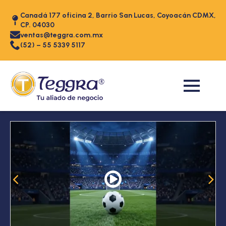
Canadá 177 oficina 2, Barrio San Lucas, Coyoacán CDMX,
CP. 04030
ventas@teggra.com.mx
(52) – 55 5339 5117