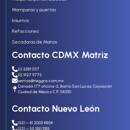
Mamparas y puertas
Insumos
Refacciones
Secadoras de Manos
Contacto CDMX Matriz
55 5339 5117
55 9127 9775
ventas@teggra.com.mx
Canadá 177 oficina-2, Barrio San Lucas, Coyoacán
Ciudad de México C.P. 04030
Contacto Nuevo León
(52) – 81 2003 4804
(52) – 55 1351 9315