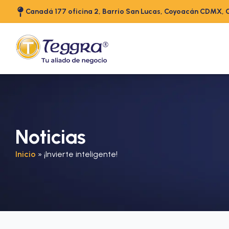
Canadá 177 oficina 2, Barrio San Lucas, Coyoacán CDMX, 
Noticias
Inicio
»
¡Invierte inteligente!