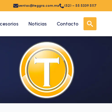
ventas@teggra.com.mx
(52) – 55 5339 5117
cesorios
Noticias
Contacto
Search for: