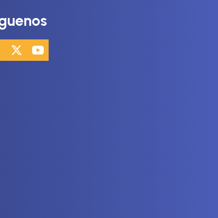
íguenos