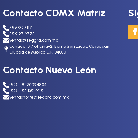
Contacto CDMX Matriz
S
55 5339 5117
55 9127 9775
ventas@teggra.com.mx
Canadá 177 oficina-2, Barrio San Lucas, Coyoacán
Ciudad de México C.P. 04030
Contacto Nuevo León
(52) – 81 2003 4804
(52) – 55 1351 9315
ventasnorte@teggra.com.mx