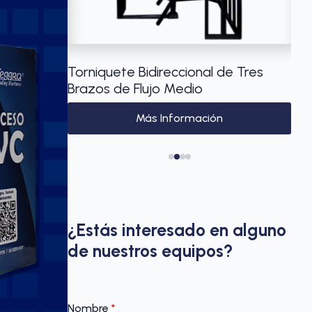
de cuatro
Torniquete Bidireccional de Tres
Máq
Brazos de Flujo Medio
mod
Más Información
¿Estás interesado en alguno
de nuestros equipos?
Nombre
*