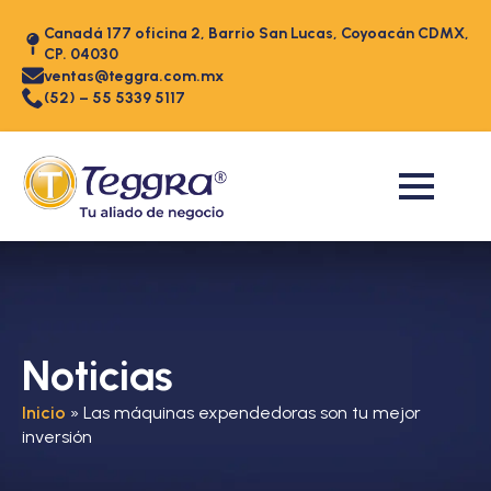
Canadá 177 oficina 2, Barrio San Lucas, Coyoacán CDMX,
CP. 04030
ventas@teggra.com.mx
(52) – 55 5339 5117
Noticias
Inicio
»
Las máquinas expendedoras son tu mejor
inversión