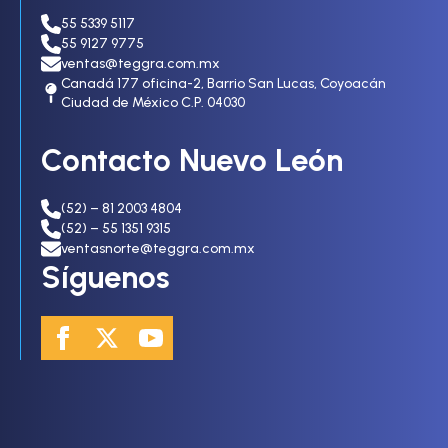
55 5339 5117
55 9127 9775
ventas@teggra.com.mx
Canadá 177 oficina-2, Barrio San Lucas, Coyoacán
Ciudad de México C.P. 04030
Contacto Nuevo León
(52) – 81 2003 4804
(52) – 55 1351 9315
ventasnorte@teggra.com.mx
Síguenos