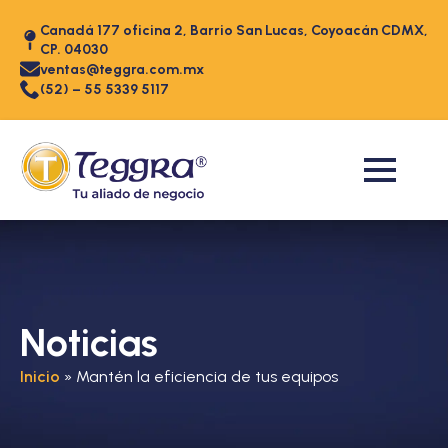
Canadá 177 oficina 2, Barrio San Lucas, Coyoacán CDMX,
CP. 04030
ventas@teggra.com.mx
(52) – 55 5339 5117
Noticias
Inicio
»
Mantén la eficiencia de tus equipos