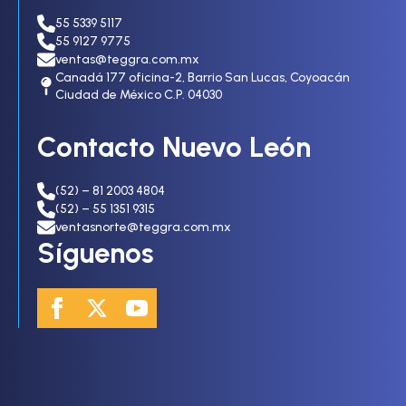
55 5339 5117
55 9127 9775
ventas@teggra.com.mx
Canadá 177 oficina-2, Barrio San Lucas, Coyoacán
Ciudad de México C.P. 04030
Contacto Nuevo León
(52) – 81 2003 4804
(52) – 55 1351 9315
ventasnorte@teggra.com.mx
Síguenos