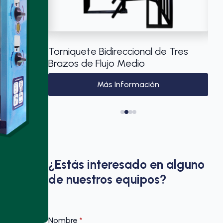
de cuatro
Torniquete Bidireccional de Tres
Máq
Brazos de Flujo Medio
mod
Más Información
¿Estás interesado en alguno
de nuestros equipos?
Nombre
*