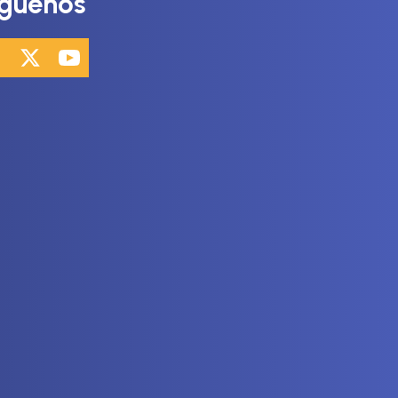
íguenos