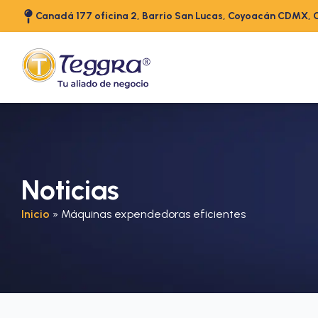
Canadá 177 oficina 2, Barrio San Lucas, Coyoacán CDMX, 
Noticias
Inicio
»
Máquinas expendedoras eficientes