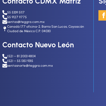
Contacto CDMX Matriz
S
55 5339 5117
55 9127 9775
ventas@teggra.com.mx
Canadá 177 oficina-2, Barrio San Lucas, Coyoacán
Ciudad de México C.P. 04030
Contacto Nuevo León
(52) – 81 2003 4804
(52) – 55 1351 9315
ventasnorte@teggra.com.mx