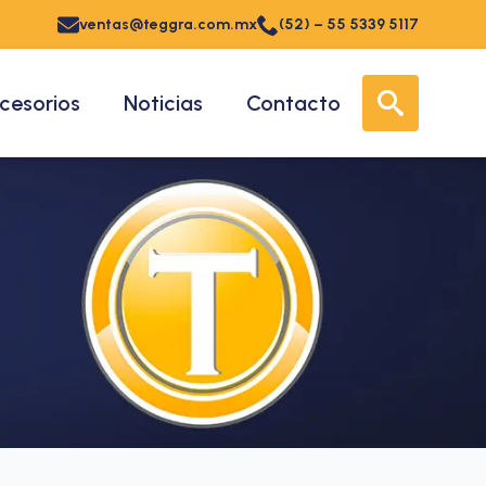
ventas@teggra.com.mx
(52) – 55 5339 5117
cesorios
Noticias
Contacto
Search for: