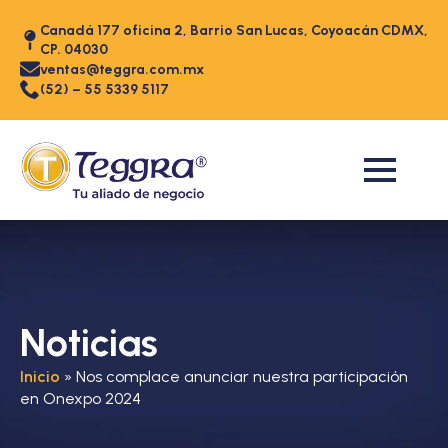
Canadá 177 oficina 2, Barrio San Lucas, Coyoacán CDMX,
CP. 04030
ventas@teggra.com.mx
(52) – 55 5339 5117
Noticias
Inicio
»
Nos complace anunciar nuestra participación
en Onexpo 2024