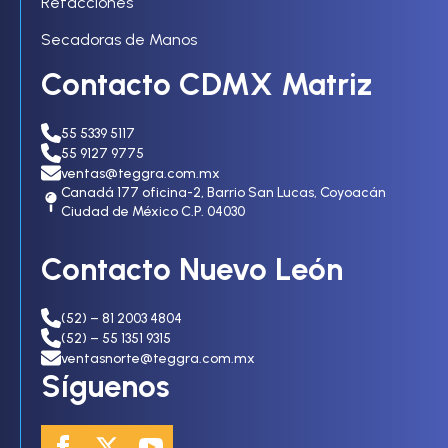
Refacciones
Secadoras de Manos
Contacto CDMX Matriz
55 5339 5117
55 9127 9775
ventas@teggra.com.mx
Canadá 177 oficina-2, Barrio San Lucas, Coyoacán
Ciudad de México C.P. 04030
Contacto Nuevo León
(52) – 81 2003 4804
(52) – 55 1351 9315
ventasnorte@teggra.com.mx
Síguenos