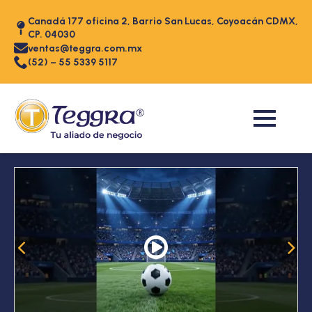
Canadá 177 oficina 2, Barrio San Lucas, Coyoacán CDMX,
CP. 04030
ventas@teggra.com.mx
(52) – 55 5339 5117