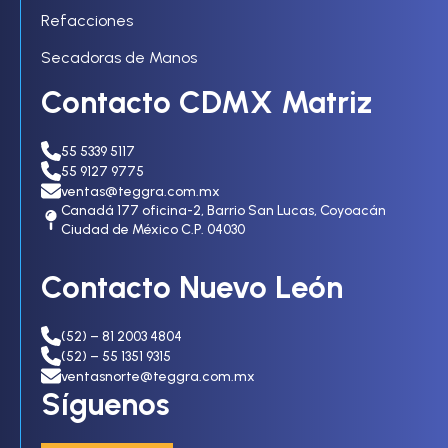
Refacciones
Secadoras de Manos
Contacto CDMX Matriz
55 5339 5117
55 9127 9775
ventas@teggra.com.mx
Canadá 177 oficina-2, Barrio San Lucas, Coyoacán
Ciudad de México C.P. 04030
Contacto Nuevo León
(52) – 81 2003 4804
(52) – 55 1351 9315
ventasnorte@teggra.com.mx
Síguenos