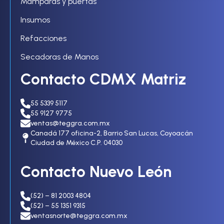
Mamparas y puertas
Insumos
Refacciones
Secadoras de Manos
Contacto CDMX Matriz
55 5339 5117
55 9127 9775
ventas@teggra.com.mx
Canadá 177 oficina-2, Barrio San Lucas, Coyoacán
Ciudad de México C.P. 04030
Contacto Nuevo León
(52) – 81 2003 4804
(52) – 55 1351 9315
ventasnorte@teggra.com.mx