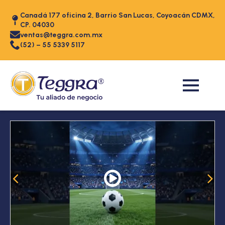
Canadá 177 oficina 2, Barrio San Lucas, Coyoacán CDMX,
CP. 04030
ventas@teggra.com.mx
(52) – 55 5339 5117