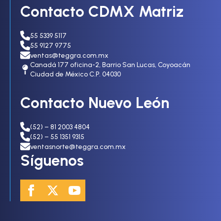
Contacto CDMX Matriz
55 5339 5117
55 9127 9775
ventas@teggra.com.mx
Canadá 177 oficina-2, Barrio San Lucas, Coyoacán
Ciudad de México C.P. 04030
Contacto Nuevo León
(52) – 81 2003 4804
(52) – 55 1351 9315
ventasnorte@teggra.com.mx
Síguenos