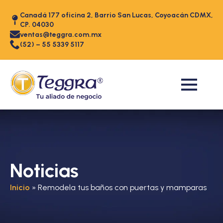
Canadá 177 oficina 2, Barrio San Lucas, Coyoacán CDMX,
CP. 04030
ventas@teggra.com.mx
(52) – 55 5339 5117
Noticias
Inicio
»
Remodela tus baños con puertas y mamparas