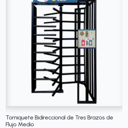
e
Torniquete Bidireccional de Tres Brazos de
Má
Flujo Medio
1 