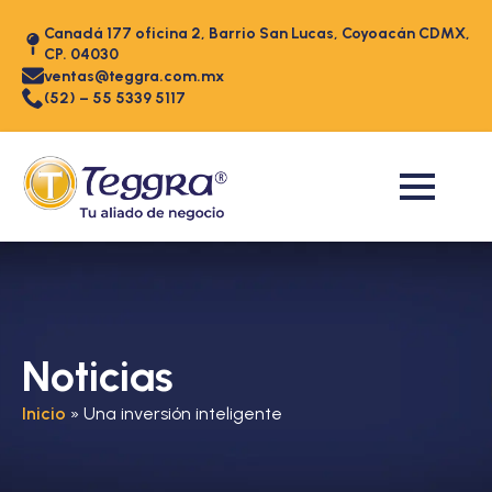
Canadá 177 oficina 2, Barrio San Lucas, Coyoacán CDMX,
CP. 04030
ventas@teggra.com.mx
(52) – 55 5339 5117
Noticias
Inicio
»
Una inversión inteligente