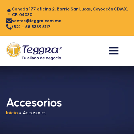
Canadá 177 oficina 2, Barrio San Lucas, Coyoacán CDMX,
CP. 04030
ventas@teggra.com.mx
(52) – 55 5339 5117
Accesorios
Inicio
»
Accesorios