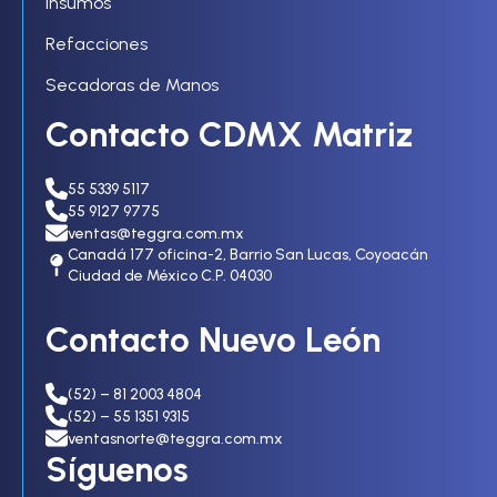
Insumos
Refacciones
Secadoras de Manos
Contacto CDMX Matriz
55 5339 5117
55 9127 9775
ventas@teggra.com.mx
Canadá 177 oficina-2, Barrio San Lucas, Coyoacán
Ciudad de México C.P. 04030
Contacto Nuevo León
(52) – 81 2003 4804
(52) – 55 1351 9315
ventasnorte@teggra.com.mx
Síguenos